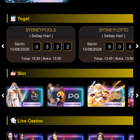
Togel
SYDNEYPOOLS
SYDNEYLOTTO
( Setiap Hari )
( Setiap Hari )
Senin
Senin
0
3
3
2
9
0
8
10/08/2026
10/08/2026
Tutup: 13:30 | Buka: 13:55
Tutup: 13:45 | Buka: 13:50
Slot
Live Casino