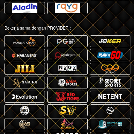
Bekerja sama dengan PROVIDER :